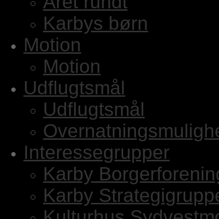
Året rundt
Karbys børn
Motion
Motion
Udflugtsmål
Udflugtsmål
Overnatningsmuligh
Interessegrupper
Karby Borgerforenin
Karby Strategigrupp
Kulturhus Sydvestm