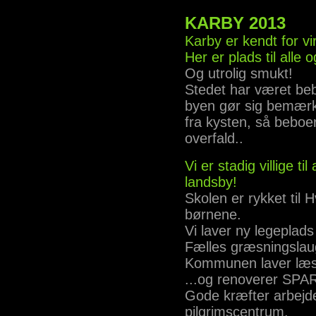
KARBY 2013
Karby er kendt for vi
Her er plads til alle o
Og utrolig smukt!
Stedet har været be
byen gør sig bemærk
fra kysten, så beboer
overfald..
Vi er stadig villige ti
landsby!
Skolen er rykket til 
børnene.
Vi laver ny legeplads
Fælles græsningslaug
Kommunen laver læs
...og renoverer SPAR
Gode kræfter arbejde
pilgrimscentrum.