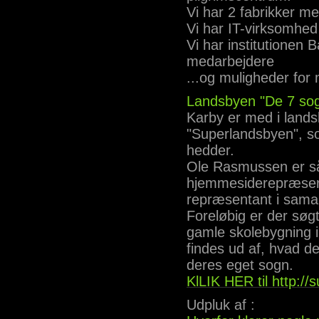
Vi har 2 fabrikker 
Vi har IT-virksomhed
Vi har institutionen
medarbejdere
...og muligheder for
Landsbyen "De 7 so
Karby er med i lands
"Superlandsbyen", s
hedder.
Ole Rasmussen er så
hjemmesiderepræsen
repræsentant i samarb
Foreløbig er der søg
gamle skolebygning i 
findes ud af, hvad de
deres eget sogn.
KlLIK HER til http:/
Udpluk af :