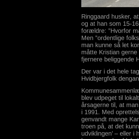
Ringgaard husker, at 
og at han som 15-16å
forældre: ”Hvorfor må
Men ”ordentlige folks
man kunne så let kom
måtte Kristian gerne 
fjernere beliggende H
Der var i det hele ta
Hvidbjergfolk dengan
Kommunesammenlægni
blev udpeget til loka
årsagerne til, at man
i 1991. Med oprettels
genvandt mange Karb
troen på, at det kunn
udviklingen’ – eller i