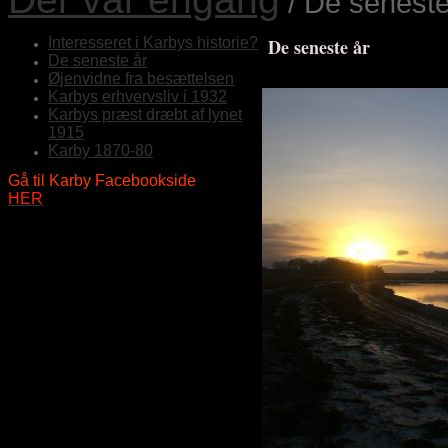
/ De seneste
Interesseret i Karbys historie?
De seneste år
De seneste år
Øjenvidne fra besættelsen
Karbys erhvervsliv i 1932
Karbys præst dræbt af lynet
1915
Karby 1870-80
Gå til Karby Facebookside
HER