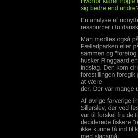
Hvorfor klarer nogl
sig bedre end andre
En analyse af udnytt
ressourcer i to dan
Man mødtes også på 
Fælledparken eller p
sammen og ”foretog s
husker Ringgaard en 
indslag. Den kom ci
forestillingen foregik
at være
der. Der var mange 
Af øvrige farverige 
Sillerslev, der ved fe
var til forskel fra de
deciderede fiskere ”
ikke kunne få ind til
med slagsmål.