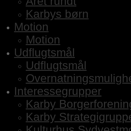
Året rundt
Karbys børn
Motion
Motion
Udflugtsmål
Udflugtsmål
Overnatningsmuligh
Interessegrupper
Karby Borgerforenin
Karby Strategigrupp
Kulturhus Sydvestm