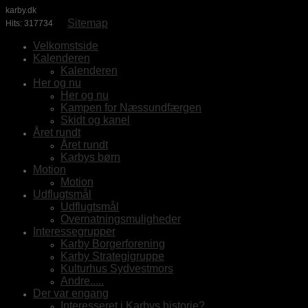
karby.dk
Sitemap
Hits: 317734
Velkomstside
Kalenderen
Kalenderen
Her og nu
Her og nu
Kampen for Næssundfærgen
Skidt og kanel
Året rundt
Året rundt
Karbys børn
Motion
Motion
Udflugtsmål
Udflugtsmål
Overnatningsmuligheder
Interessegrupper
Karby Borgerforening
Karby Strategigruppe
Kulturhus Sydvestmors
Andre.....
Der var engang
Interesseret i Karbys historie?