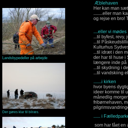
Æblehaven
Her kan man sætt
........eller man
og rejse en bro! 
....eller vi mødes
...til byfest, rev
...til Påskeudstil
Kulturhus Sydve
...til idræt i de
der har til huse 
Landsbypedeller på arbejde
længere inde på
...til skydning i 
...til vandskiin
.......i kirken
hvor byens dygti
ideer komme til u
månedlig morgens
fribørnehaven, me
pilgrimsvandring
Der gøres klar til bilræs.
...... 
som har fået en 