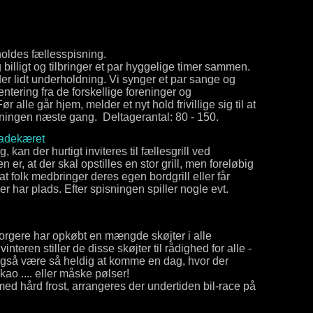
holdes fællesspisning.
 billigt og tilbringer et par hyggelige timer sammen.
er lidt underholdning. Vi synger et par sange og
entering fra de forskellige foreninger og
r alle går hjem, melder et nyt hold frivillige sig til at
sningen næste gang. Deltagerantal: 80 - 150.
gadekæret
g, kan der hurtigt inviteres til fællesgrill ved
er, at der skal opstilles en stor grill, men foreløbig
at folk medbringer deres egen bordgrill eller får
er har plads. Efter spisningen spiller nogle evt.
borgere har opkøbt en mængde skøjter i alle
vinteren stiller de disse skøjter til rådighed for alle -
også være så heldig at komme en dag, hvor der
ao .... eller måske pølser!
med hård frost, arrangeres der undertiden bil-race på