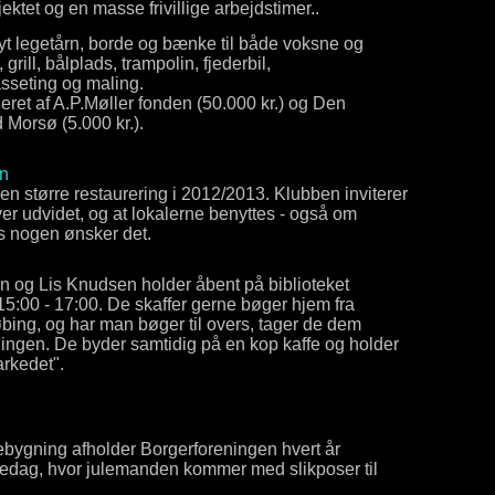
ektet og en masse frivillige arbejdstimer..
nyt legetårn, borde og bænke til både voksne og
grill, bålplads, trampolin, fjederbil,
sseting og maling.
ret af A.P.Møller fonden (50.000 kr.) og Den
Morsø (5.000 kr.).
en
n større restaurering i 2012/2013. Klubben inviterer
liver udvidet, og at lokalerne benyttes - også om
s nogen ønsker det.
n og Lis Knudsen holder åbent på biblioteket
15:00 - 17:00. De skaffer gerne bøger hjem fra
øbing, og har man bøger til overs, tager de dem
ingen. De byder samtidig på en kop kaffe og holder
rkedet".
bygning afholder Borgerforeningen hvert år
juledag, hvor julemanden kommer med slikposer til