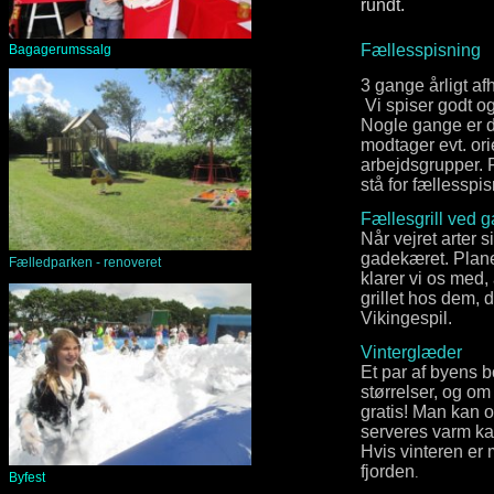
rundt.
Fællesspisning
Bagagerumssalg
3 gange årligt af
Vi spiser godt og
Nogle gange er d
modtager evt. ori
arbejdsgrupper. Fø
stå for fællesspi
Fællesgrill ved 
Når vejret arter si
gadekæret. Planen 
Fælledparken - renoveret
klarer vi os med, 
grillet hos dem, d
Vikingespil.
Vinterglæder
Et par af byens 
størrelser, og om 
gratis! Man kan 
serveres varm kak
Hvis vinteren er 
fjorden
.
Byfest