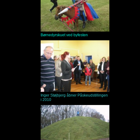
Børnedyrskuet ved byfesten
Inger Støjbjerg åbner Påskeudstillingen
i 2010