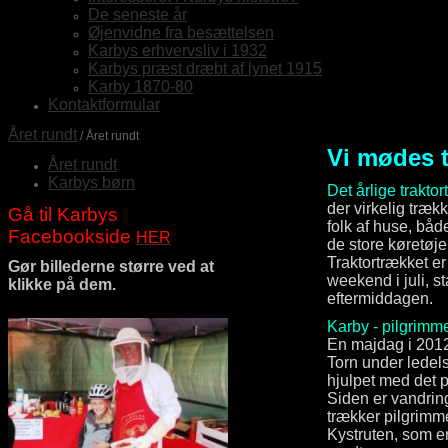
De seneste år
Øjenvidne fra besættelsen
Karbys erhvervsliv i 1932
Karbys præst dræbt af lynet 1915
Karby 1870-80
Kontaktformular
Året rundt
/ Året rundt
Vi mødes ti
Året rundt
Karbys børn
Det årlige traktortr
der virkelig trække
Gå til Karbys
folk af huse, både
Facebookside
HER
de store køretøj
Traktortrækket er 
Gør billederne større ved at
weekend i juli, s
klikke på dem.
eftermiddagen.
Karby - pilgrimm
En majdag i 2012 
Torn under ledel
hjulpet med det pr
Siden er vandrin
trækker pilgrimm
Kystruten, som e