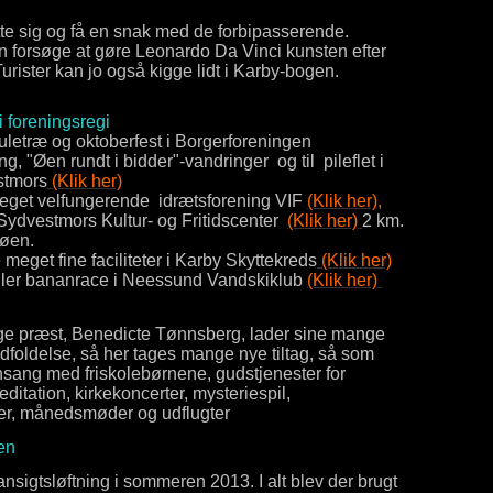
e sig og få en snak med de forbipasserende.
 kan forsøge at gøre Leonardo Da Vinci kunsten efter
Turister kan jo også kigge lidt i Karby-bogen.
 i foreningsregi
y, juletræ og oktoberfest i Borgerforeningen
ling, "Øen rundt i bidder"-vandringer og til pileflet i
stmors
(Klik her)
n meget velfungerende idrætsforening VIF
(Klik her),
i Sydvestmors Kultur- og Fritidscenter
(Klik her)
2 km.
 øen.
de meget fine faciliteter i Karby Skyttekreds
(Klik her)
g eller bananrace i Neessund Vandskiklub
(Klik her)
ge præst, Benedicte Tønnsberg, lader sine mange
dfoldelse, så her tages mange nye tiltag, så som
ang med friskolebørnene, gudstjenester for
ditation, kirkekoncerter, mysteriespil,
er, månedsmøder og udflugter
i Fælledparken
ansigtsløftning i sommeren 2013. I alt blev der brugt