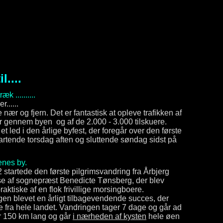
l....
æk ..........
r......
 nær og fjern. Det er fantastisk at opleve trafikken af
er gennem byen og af de 2.000 - 3.000 tilskuere.
et led i den årlige byfest, der foregår over den første
tartende torsdag aften og sluttende søndag sidst på
enes by.
startede den første pilgrimsvandring fra Årbjerg
se af sognepræst Benedicte Tønsberg, der blev
aktiske af en flok frivillige morsingboere.
gen blevet en årligt tilbagevendende succes, der
e fra hele landet. Vandringen tager 7 dage og går ad
r 150 km lang og går
i nærheden af kysten
hele øen