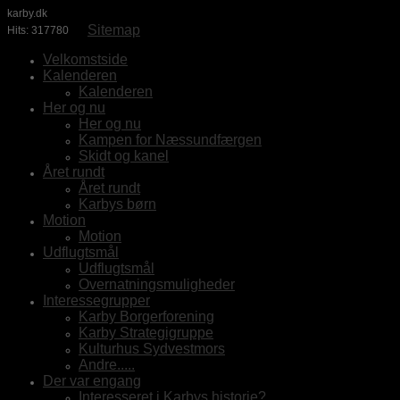
karby.dk
Sitemap
Hits: 317780
Velkomstside
Kalenderen
Kalenderen
Her og nu
Her og nu
Kampen for Næssundfærgen
Skidt og kanel
Året rundt
Året rundt
Karbys børn
Motion
Motion
Udflugtsmål
Udflugtsmål
Overnatningsmuligheder
Interessegrupper
Karby Borgerforening
Karby Strategigruppe
Kulturhus Sydvestmors
Andre.....
Der var engang
Interesseret i Karbys historie?