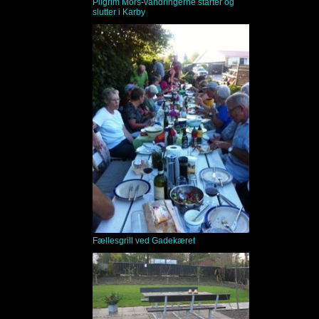
Pilgrim Mors-vandringerne starter og
slutter i Karby
Fællesgrill ved Gadekæret