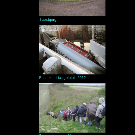
Tuesbjerg
En tankbil i færgelejet i 2012.