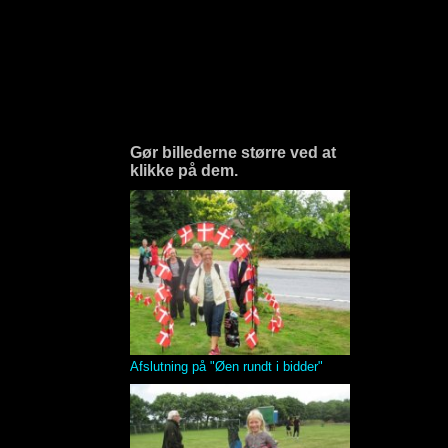
Gør billederne større ved at
klikke på dem.
Afslutning på "Øen rundt i bidder"