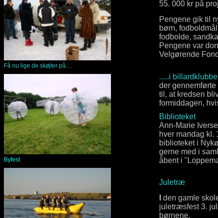
55. 000 kr på proj
Pengene gik til 
børn, fodboldmål, 
fodbolde, sandka
Pengene var done
Velgørende Fond 
Få nu lige de skøjter på....
.....i billardklubb
der gennemførte e
til, at kredsen b
formiddagen, hvi
Biblioteket
Ann-Marie Iverse
hver mandag kl. 
biblioteket i Nyk
gerne med i saml
Byfest
åbent i "Loppema
Juletræ
I
den gamle skole
juletræsfest 3. 
børnene.