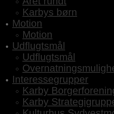
Året rundt
Karbys børn
Motion
Motion
Udflugtsmål
Udflugtsmål
Overnatningsmuligh
Interessegrupper
Karby Borgerforenin
Karby Strategigrupp
Kulturhus Sydvestm